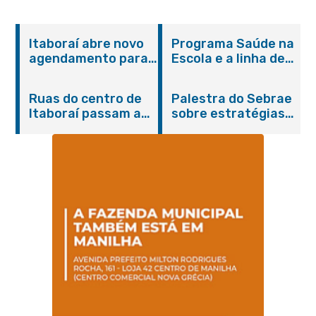
Itaboraí abre novo
Programa Saúde na
agendamento para
Escola e a linha de
castração gratuita
cuidados da
de cães e gatos
Hanseníase
Ruas do centro de
Palestra do Sebrae
promovem
Itaboraí passam a
sobre estratégias
conscientização
operar em novos
de divulgação reúne
sobre hanseníase
sentidos
empreendedores no
na E.M Adelaide de
Centro de Itaboraí
Magalhães Seabra