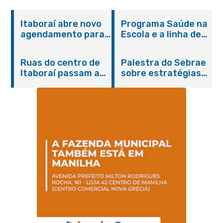
Itaboraí abre novo
Programa Saúde na
agendamento para
Escola e a linha de
castração gratuita
cuidados da
de cães e gatos
Hanseníase
Ruas do centro de
Palestra do Sebrae
promovem
Itaboraí passam a
sobre estratégias
conscientização
operar em novos
de divulgação reúne
sobre hanseníase
sentidos
empreendedores no
na E.M Adelaide de
Centro de Itaboraí
Magalhães Seabra