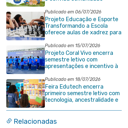
Publicado em 06/07/2026
Projeto Educação e Esporte
Transformando a Escola
oferece aulas de xadrez para
alunos da rede municipal
Publicado em 15/07/2026
Projeto Coral Vivo encerra
semestre letivo com
apresentações e incentivo à
preservação ambiental em
Itaboraí
Publicado em 18/07/2026
Feira Edutech encerra
primeiro semestre letivo com
tecnologia, ancestralidade e
protagonismo estudantil em
Itaboraí
Relacionadas