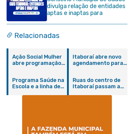
divulga relação de entidades
aptas e inaptas para
processo eleitoral do
quadriênio 2026-2030
Relacionadas
Ação Social Mulher
Itaboraí abre novo
abre programação
agendamento para
do Agosto Lilás em
castração gratuita
Itaboraí com
de cães e gatos
Programa Saúde na
Ruas do centro de
serviços gratuitos e
Escola e a linha de
Itaboraí passam a
orientações
cuidados da
operar em novos
Hanseníase
sentidos
promovem
conscientização
sobre hanseníase
na E.M Adelaide de
Magalhães Seabra