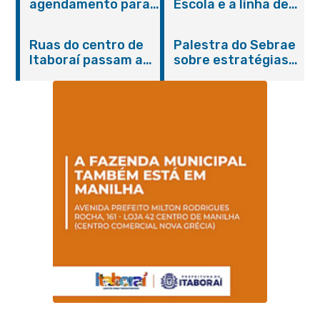
agendamento para
Escola e a linha de
castração gratuita
cuidados da
de cães e gatos
Hanseníase
Ruas do centro de
Palestra do Sebrae
promovem
Itaboraí passam a
sobre estratégias
conscientização
operar em novos
de divulgação reúne
sobre hanseníase
sentidos
empreendedores no
na E.M Adelaide de
Centro de Itaboraí
Magalhães Seabra