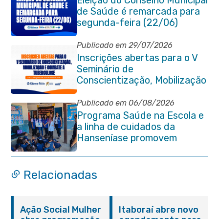
Eleição do Conselho Municipal
de Saúde é remarcada para
segunda-feira (22/06)
Publicado em 29/07/2026
Inscrições abertas para o V
Seminário de
Conscientização, Mobilização
e Combate à Tuberculose em
Itaboraí
Publicado em 06/08/2026
Programa Saúde na Escola e
a linha de cuidados da
Hanseníase promovem
conscientização sobre
hanseníase na E.M Adelaide
de Magalhães Seabra
Relacionadas
Ação Social Mulher
Itaboraí abre novo