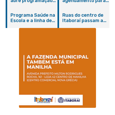
abre programação
agendamento para
do Agosto Lilás em
castração gratuita
Itaboraí com
de cães e gatos
Programa Saúde na
Ruas do centro de
serviços gratuitos e
Escola e a linha de
Itaboraí passam a
orientações
cuidados da
operar em novos
Hanseníase
sentidos
promovem
conscientização
sobre hanseníase
na E.M Adelaide de
Magalhães Seabra