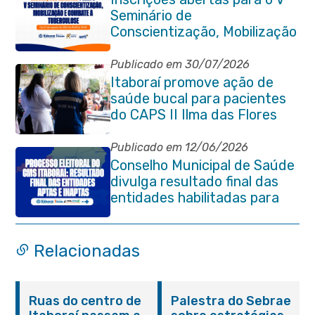
Seminário de
Conscientização, Mobilização
e Combate à Tuberculose em
Itaboraí
Publicado em 30/07/2026
Itaboraí promove ação de
saúde bucal para pacientes
do CAPS II Ilma das Flores
Publicado em 12/06/2026
Conselho Municipal de Saúde
divulga resultado final das
entidades habilitadas para
eleição do quadriênio 2026-
2030
Relacionadas
Ruas do centro de
Palestra do Sebrae