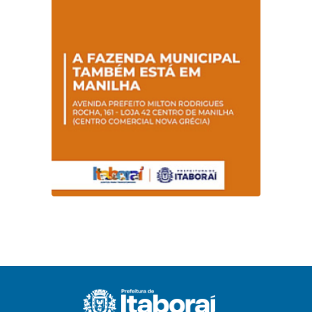
Futuro”
parceria com o
Sebrae