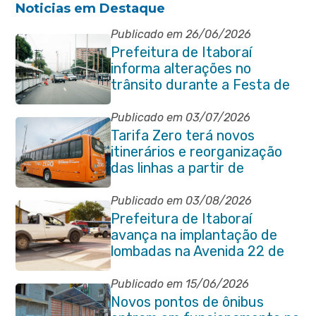
Noticias em Destaque
Publicado em 26/06/2026
Prefeitura de Itaboraí
informa alterações no
trânsito durante a Festa de
São Pedro Apóstolo
Publicado em 03/07/2026
Tarifa Zero terá novos
itinerários e reorganização
das linhas a partir de
segunda-feira (06/07)
Publicado em 03/08/2026
Prefeitura de Itaboraí
avança na implantação de
lombadas na Avenida 22 de
Maio para reforçar a
segurança no trânsito
Publicado em 15/06/2026
Novos pontos de ônibus