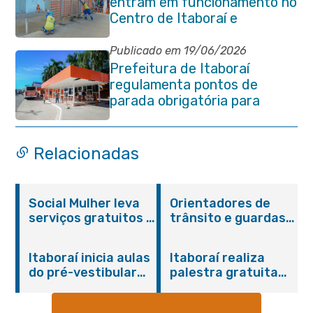
entram em funcionamento no
Centro de Itaboraí e
garantem mais conforto à
população
Publicado em 19/06/2026
Prefeitura de Itaboraí
regulamenta pontos de
parada obrigatória para
transporte coletivo na
Avenida 22 de Maio
Relacionadas
Social Mulher leva
Orientadores de
serviços gratuitos à
trânsito e guardas
Praça Alarico
municipais recebem
Antunes nesta
treinamento em
Itaboraí inicia aulas
Itaboraí realiza
sexta-feira (07/08)
primeiros socorros
do pré-vestibular
palestra gratuita
em Itaboraí
presencial
sobre Compras
“Passaporte para o
Governamentais em