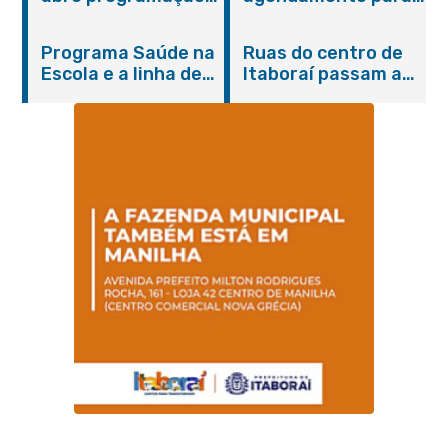
do Agosto Lilás em
castração gratuita
Itaboraí com
de cães e gatos
Programa Saúde na
Ruas do centro de
serviços gratuitos e
Escola e a linha de
Itaboraí passam a
orientações
cuidados da
operar em novos
Hanseníase
sentidos
promovem
conscientização
sobre hanseníase
na E.M Adelaide de
Magalhães Seabra