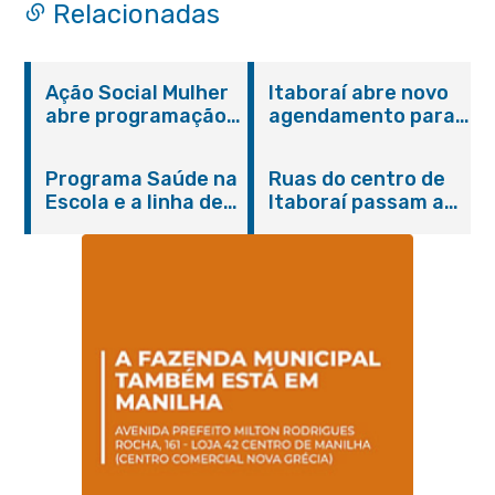
Relacionadas
Ação Social Mulher
Itaboraí abre novo
abre programação
agendamento para
do Agosto Lilás em
castração gratuita
Itaboraí com
de cães e gatos
Programa Saúde na
Ruas do centro de
serviços gratuitos e
Escola e a linha de
Itaboraí passam a
orientações
cuidados da
operar em novos
Hanseníase
sentidos
promovem
conscientização
sobre hanseníase
na E.M Adelaide de
Magalhães Seabra