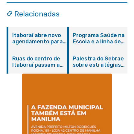
Relacionadas
Itaboraí abre novo
Programa Saúde na
agendamento para
Escola e a linha de
castração gratuita
cuidados da
de cães e gatos
Hanseníase
Ruas do centro de
Palestra do Sebrae
promovem
Itaboraí passam a
sobre estratégias
conscientização
operar em novos
de divulgação reúne
sobre hanseníase
sentidos
empreendedores no
na E.M Adelaide de
Centro de Itaboraí
Magalhães Seabra