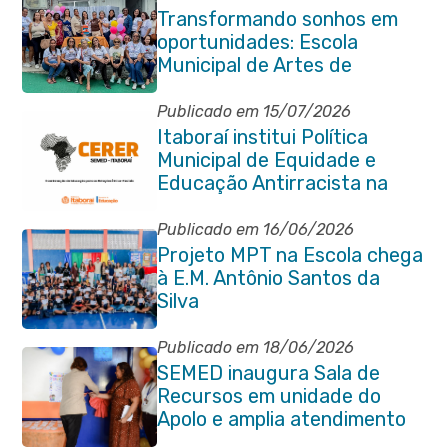
Transformando sonhos em
oportunidades: Escola
Municipal de Artes de
Itaboraí completa 37 anos de
história
Publicado em 15/07/2026
Itaboraí institui Política
Municipal de Equidade e
Educação Antirracista na
Rede Pública de Ensino
Publicado em 16/06/2026
Projeto MPT na Escola chega
à E.M. Antônio Santos da
Silva
Publicado em 18/06/2026
SEMED inaugura Sala de
Recursos em unidade do
Apolo e amplia atendimento
especializado na rede