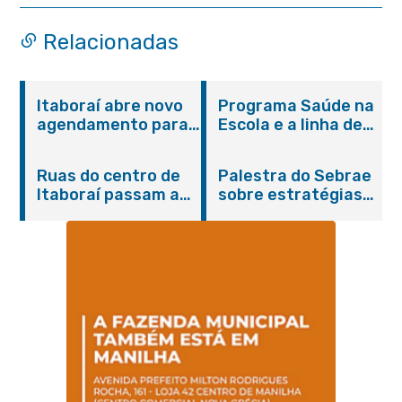
municipal
Relacionadas
Itaboraí abre novo
Programa Saúde na
agendamento para
Escola e a linha de
castração gratuita
cuidados da
de cães e gatos
Hanseníase
Ruas do centro de
Palestra do Sebrae
promovem
Itaboraí passam a
sobre estratégias
conscientização
operar em novos
de divulgação reúne
sobre hanseníase
sentidos
empreendedores no
na E.M Adelaide de
Centro de Itaboraí
Magalhães Seabra