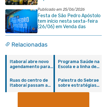
Publicado em 25/06/2026
Festa de São Pedro Apóstolo
tem início nesta sexta-feira
(26/06) em Venda das
Pedras
Relacionadas
Itaboraí abre novo
Programa Saúde na
agendamento para
Escola e a linha de
castração gratuita
cuidados da
de cães e gatos
Hanseníase
Ruas do centro de
Palestra do Sebrae
promovem
Itaboraí passam a
sobre estratégias
conscientização
operar em novos
de divulgação reúne
sobre hanseníase
sentidos
empreendedores no
na E.M Adelaide de
Centro de Itaboraí
Magalhães Seabra