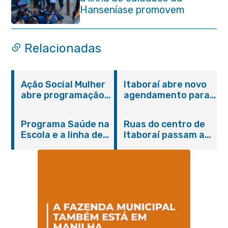
Hanseníase promovem
conscientização sobre
hanseníase na E.M Adelaide
de Magalhães Seabra
Relacionadas
Ação Social Mulher
Itaboraí abre novo
abre programação
agendamento para
do Agosto Lilás em
castração gratuita
Itaboraí com
de cães e gatos
Programa Saúde na
Ruas do centro de
serviços gratuitos e
Escola e a linha de
Itaboraí passam a
orientações
cuidados da
operar em novos
Hanseníase
sentidos
promovem
conscientização
sobre hanseníase
na E.M Adelaide de
Magalhães Seabra