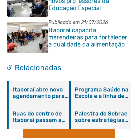
novos professores da
Educação Especial
Publicado em 21/07/2026
Itaboraí capacita
merendeiras para fortalecer
a qualidade da alimentação
escolar na rede municipal
Relacionadas
Itaboraí abre novo
Programa Saúde na
agendamento para
Escola e a linha de
castração gratuita
cuidados da
de cães e gatos
Hanseníase
Ruas do centro de
Palestra do Sebrae
promovem
Itaboraí passam a
sobre estratégias
conscientização
operar em novos
de divulgação reúne
sobre hanseníase
sentidos
empreendedores no
na E.M Adelaide de