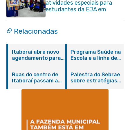
atividades especiais para
estudantes da EJA em
Itaboraí
Relacionadas
Itaboraí abre novo
Programa Saúde na
agendamento para
Escola e a linha de
castração gratuita
cuidados da
de cães e gatos
Hanseníase
Ruas do centro de
Palestra do Sebrae
promovem
Itaboraí passam a
sobre estratégias
conscientização
operar em novos
de divulgação reúne
sobre hanseníase
sentidos
empreendedores no
na E.M Adelaide de
Centro de Itaboraí
Magalhães Seabra