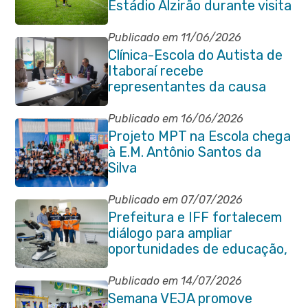
Estádio Alzirão durante visita
pedagógica
Publicado em 11/06/2026
Clínica-Escola do Autista de
Itaboraí recebe
representantes da causa
atípica de Santa Catarina
Publicado em 16/06/2026
Projeto MPT na Escola chega
à E.M. Antônio Santos da
Silva
Publicado em 07/07/2026
Prefeitura e IFF fortalecem
diálogo para ampliar
oportunidades de educação,
ciência e inovação em
Itaboraí
Publicado em 14/07/2026
Semana VEJA promove