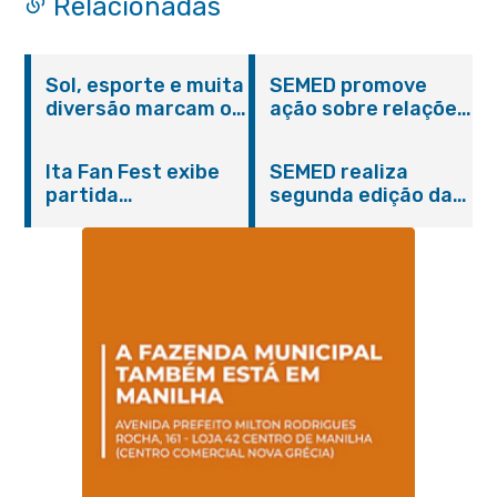
Relacionadas
Sol, esporte e muita
SEMED promove
diversão marcam o
ação sobre relações
Pedal Vivendo a
étnico-raciais para
Transformação e o
estudantes da EJA
Ita Fan Fest exibe
SEMED realiza
Domingo no Parque
partida
segunda edição da
Paleontológico
emocionante entre
formação
Brasil e Japão no
continuada para
Centro de Itaboraí
professores e
coordenadores
pedagógicos