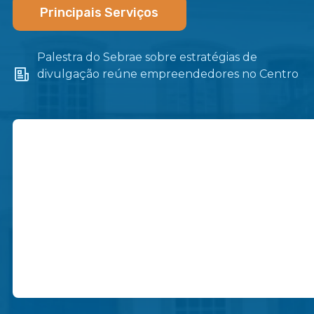
Principais Serviços
Palestra do Sebrae sobre estratégias de
divulgação reúne empreendedores no Centro
de Itaboraí