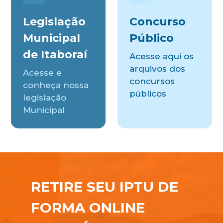
Legislação
Concurso
Municipal
Público
de Itaboraí
Acesse aqui os
arquivos dos
Acesse e
concursos
conheça nossa
públicos
legislação
Municipal
RETIRE SEU IPTU DE
FORMA ONLINE