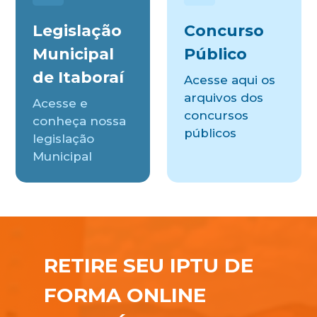
Legislação
Concurso
Municipal
Público
de Itaboraí
Acesse aqui os
arquivos dos
Acesse e
concursos
conheça nossa
públicos
legislação
Municipal
RETIRE SEU IPTU DE
FORMA ONLINE