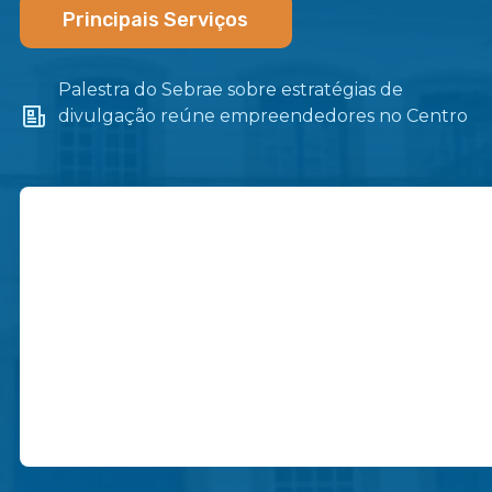
Principais Serviços
Palestra do Sebrae sobre estratégias de
divulgação reúne empreendedores no Centro
de Itaboraí