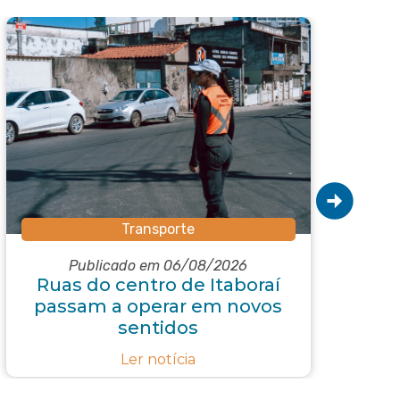
Transporte
Subs
Publicado em 06/08/2026
Ruas do centro de Itaboraí
passam a operar em novos
e
sentidos
r
Ler notícia