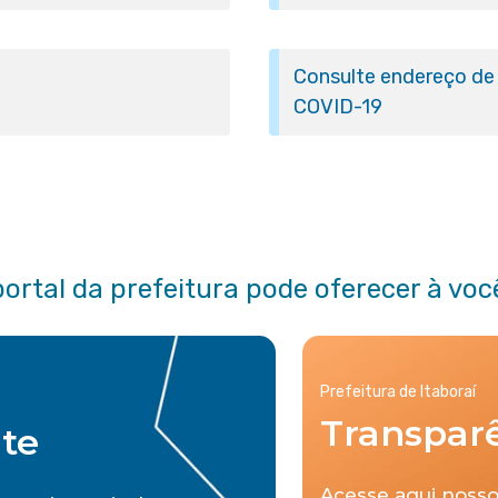
Consulte endereço de 
COVID-19
portal da prefeitura pode oferecer à voc
Prefeitura de Itaboraí
Transpar
nte
Acesse aqui nosso