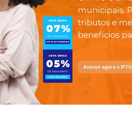
municipais. 
tributos e me
benefícios pa
Acesse agora o IPTU