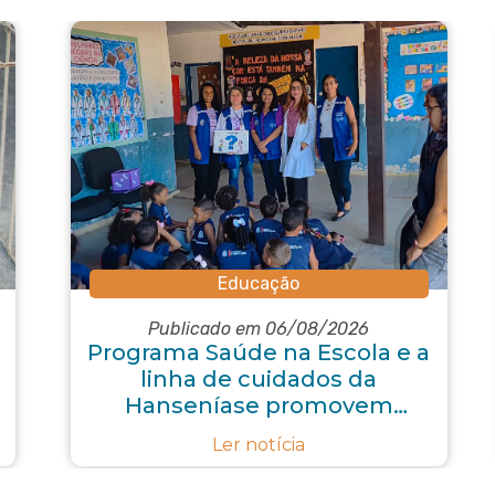
Educação
Publicado em 06/08/2026
Programa Saúde na Escola e a
linha de cuidados da
Hanseníase promovem
conscientização sobre
Ler notícia
hanseníase na E.M Adelaide
de Magalhães Seabra