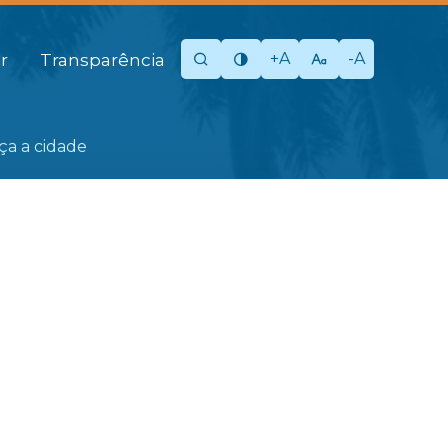
+A
-A
r
Transparência
eça a cidade