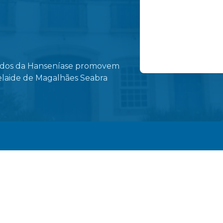
dados da Hanseníase promovem
Ruas do centro de 
elaide de Magalhães Seabra