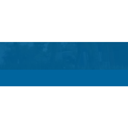
Itaboraí passam a operar em novos sentidos