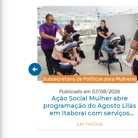
Subsecretaria de Políticas para Mulheres
6
Publicado em 07/08/2026
m ano
Ação Social Mulher abre
eza
programação do Agosto Lilás
uidado
em Itaboraí com serviços
gratuitos e orientações
Ler notícia