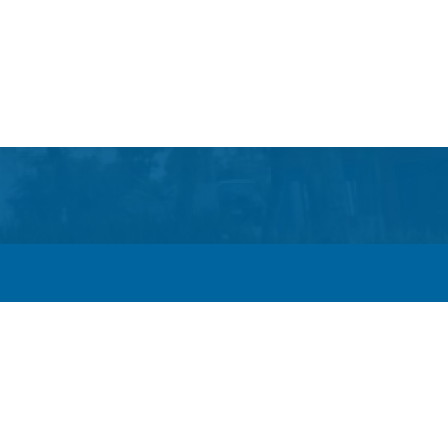
 Escola e a linha de cuidados da Hanseníase promovem
bre hanseníase na E.M Adelaide de Magalhães Seabra