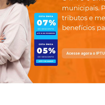
municipais. 
tributos e me
benefícios pa
Acesse agora o IPTU