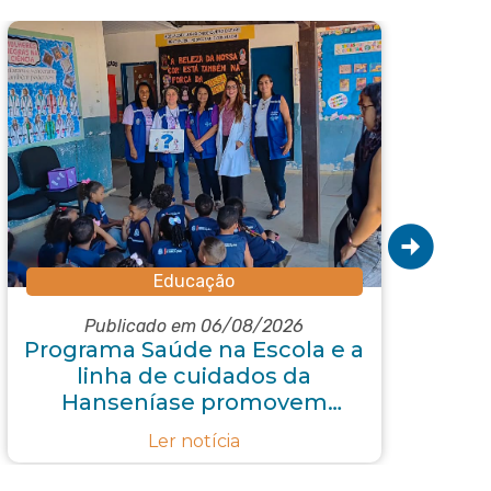
Educação
Publicado em 06/08/2026
Programa Saúde na Escola e a
R
linha de cuidados da
p
Hanseníase promovem
conscientização sobre
Ler notícia
hanseníase na E.M Adelaide
de Magalhães Seabra