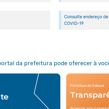
Consulte endereço de 
COVID-19
portal da prefeitura pode oferecer à voc
Prefeitura de Itaboraí
Transpar
nte
Acesse aqui nosso