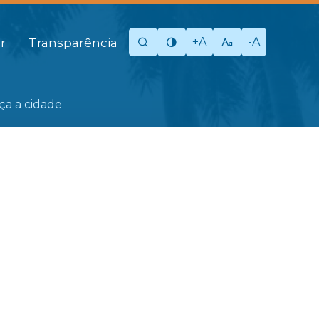
+A
-A
r
Transparência
eça a cidade