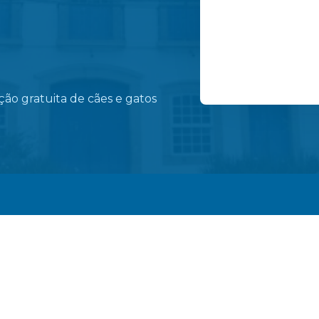
Programa Saúde na
ão gratuita de cães e gatos
conscientização so