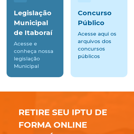
Legislação
Concurso
Municipal
Público
de Itaboraí
Acesse aqui os
arquivos dos
Acesse e
concursos
conheça nossa
públicos
legislação
Municipal
RETIRE SEU IPTU DE
FORMA ONLINE