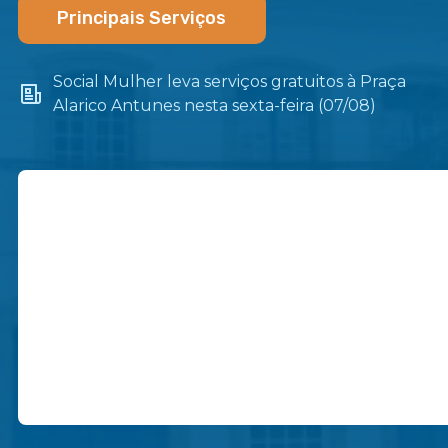
Principais Serviços
Social Mulher leva serviços gratuitos à Praça
Alarico Antunes nesta sexta-feira (07/08)