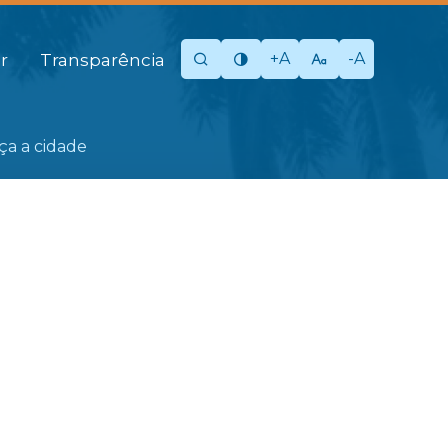
+A
-A
r
Transparência
eça a cidade