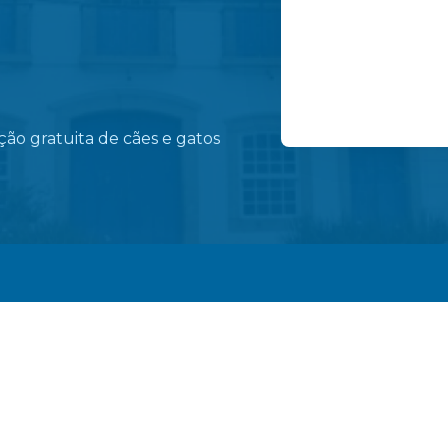
Programa Saúde na
ão gratuita de cães e gatos
conscientização so