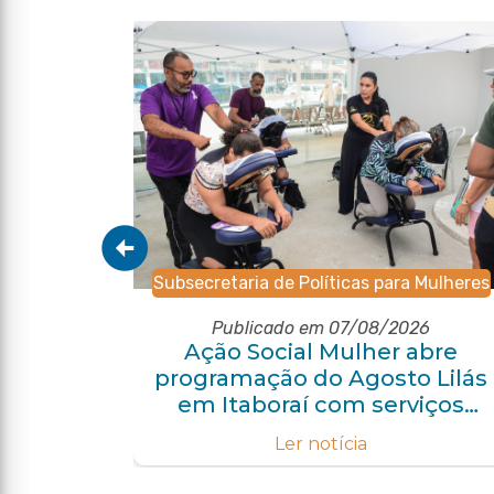
Subsecretaria de Políticas para Mulheres
6
Publicado em 07/08/2026
m ano
Ação Social Mulher abre
eza
programação do Agosto Lilás
uidado
em Itaboraí com serviços
gratuitos e orientações
Ler notícia