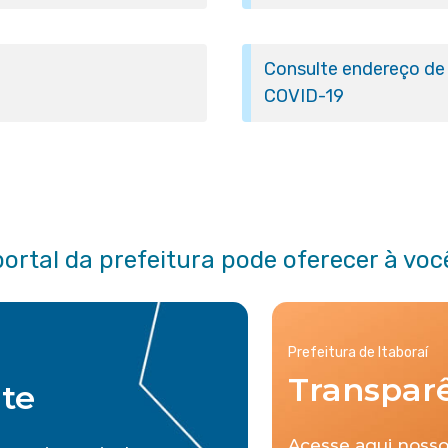
Consulte endereço de 
COVID-19
portal da prefeitura pode oferecer à voc
Prefeitura de Itaboraí
Transpar
nte
Acesse aqui nosso