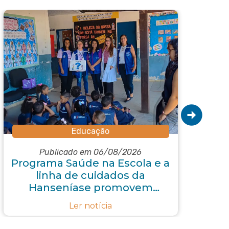
Educação
Publicado em 06/08/2026
Programa Saúde na Escola e a
R
linha de cuidados da
p
Hanseníase promovem
conscientização sobre
Ler notícia
hanseníase na E.M Adelaide
de Magalhães Seabra