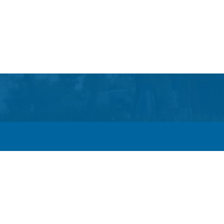
 Escola e a linha de cuidados da Hanseníase promovem
bre hanseníase na E.M Adelaide de Magalhães Seabra