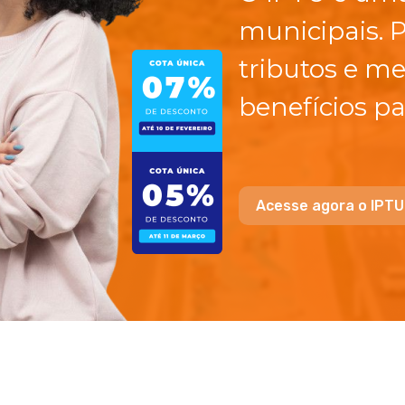
municipais. 
tributos e me
benefícios pa
Acesse agora o IPTU