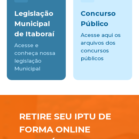
Legislação
Concurso
Municipal
Público
de Itaboraí
Acesse aqui os
arquivos dos
Acesse e
concursos
conheça nossa
públicos
legislação
Municipal
RETIRE SEU IPTU DE
FORMA ONLINE