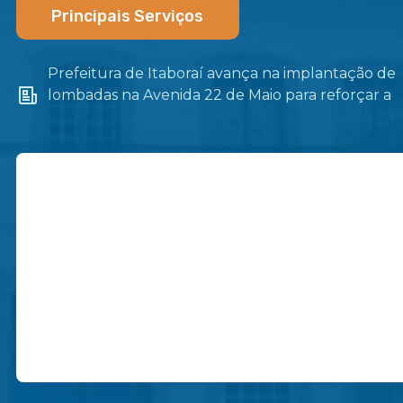
Principais Serviços
Prefeitura de Itaboraí avança na implantação de
lombadas na Avenida 22 de Maio para reforçar a
segurança no trânsito