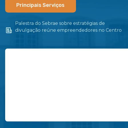
Principais Serviços
Palestra do Sebrae sobre estratégias de
divulgação reúne empreendedores no Centro
de Itaboraí