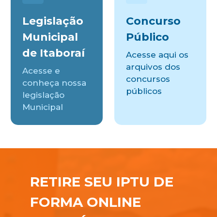
Legislação
Concurso
Municipal
Público
de Itaboraí
Acesse aqui os
arquivos dos
Acesse e
concursos
conheça nossa
públicos
legislação
Municipal
RETIRE SEU IPTU DE
FORMA ONLINE