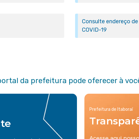
Consulte endereço de 
COVID-19
portal da prefeitura pode oferecer à voc
Prefeitura de Itaboraí
Transpar
nte
Acesse aqui nosso