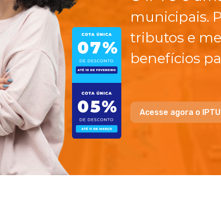
municipais. 
tributos e me
benefícios pa
Acesse agora o IPTU