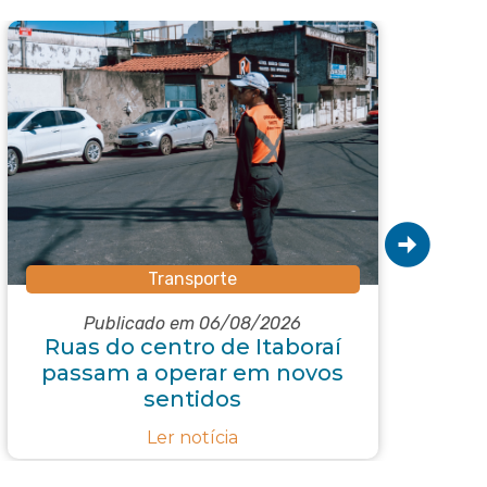
Transporte
Subs
Publicado em 06/08/2026
Ruas do centro de Itaboraí
passam a operar em novos
e
sentidos
r
Ler notícia