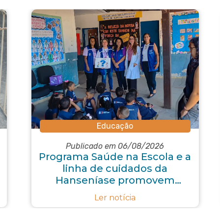
Educação
Publicado em 06/08/2026
Programa Saúde na Escola e a
linha de cuidados da
Hanseníase promovem
conscientização sobre
Ler notícia
hanseníase na E.M Adelaide
de Magalhães Seabra