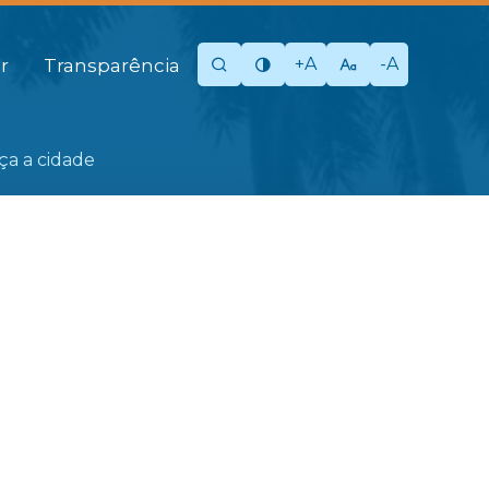
+A
-A
r
Transparência
eça a cidade