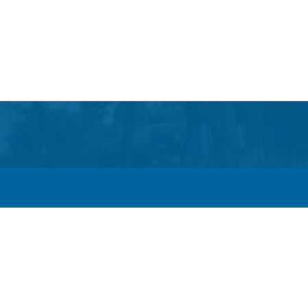
Itaboraí passam a operar em novos sentidos