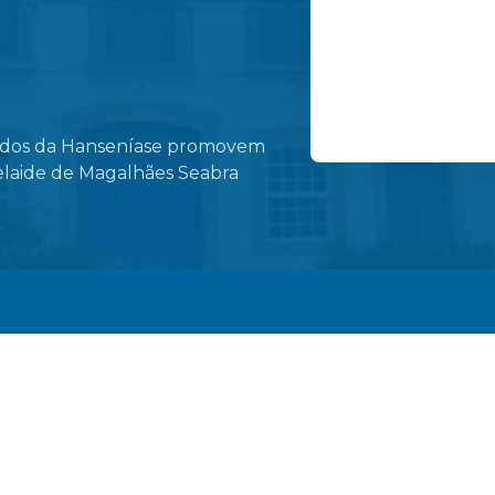
dados da Hanseníase promovem
Ruas do centro de 
elaide de Magalhães Seabra