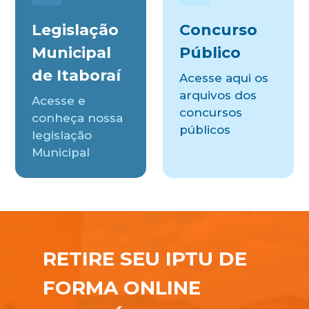
Legislação
Concurso
Municipal
Público
de Itaboraí
Acesse aqui os
arquivos dos
Acesse e
concursos
conheça nossa
públicos
legislação
Municipal
RETIRE SEU IPTU DE
FORMA ONLINE