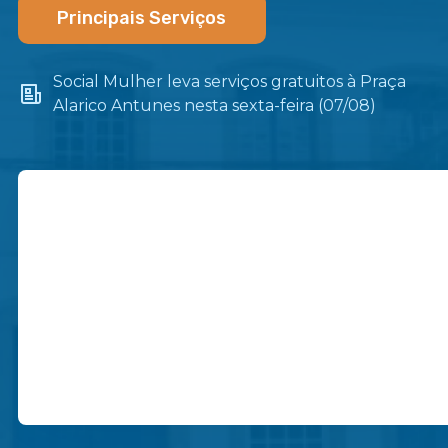
Principais Serviços
Social Mulher leva serviços gratuitos à Praça
Alarico Antunes nesta sexta-feira (07/08)