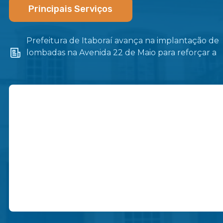
Principais Serviços
Prefeitura de Itaboraí avança na implantação de
lombadas na Avenida 22 de Maio para reforçar a
segurança no trânsito