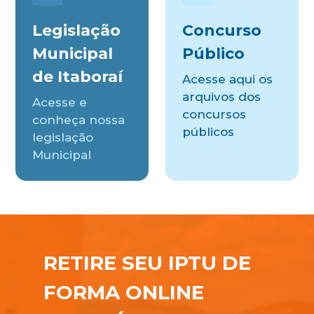
Legislação
Concurso
Municipal
Público
de Itaboraí
Acesse aqui os
arquivos dos
Acesse e
concursos
conheça nossa
públicos
legislação
Municipal
RETIRE SEU IPTU DE
FORMA ONLINE