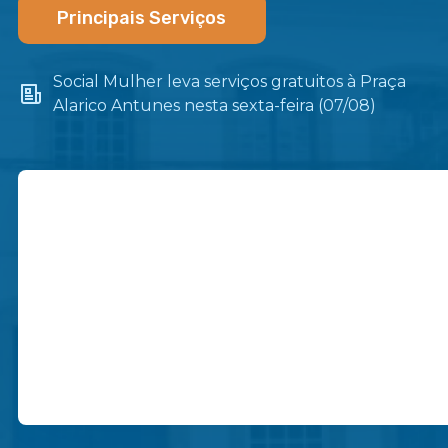
Principais Serviços
Social Mulher leva serviços gratuitos à Praça
Alarico Antunes nesta sexta-feira (07/08)