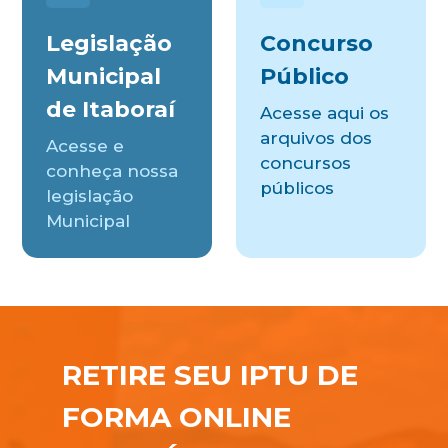
Legislação
Concurso
Municipal
Público
de Itaboraí
Acesse aqui os
arquivos dos
Acesse e
concursos
conheça nossa
públicos
legislação
Municipal
RETIRE SEU IPTU DE
FORMA ONLINE