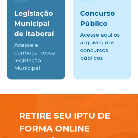
Legislação
Concurso
Municipal
Público
de Itaboraí
Acesse aqui os
arquivos dos
Acesse e
concursos
conheça nossa
públicos
legislação
Municipal
RETIRE SEU IPTU DE
FORMA ONLINE