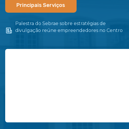
Principais Serviços
Palestra do Sebrae sobre estratégias de
divulgação reúne empreendedores no Centro
de Itaboraí