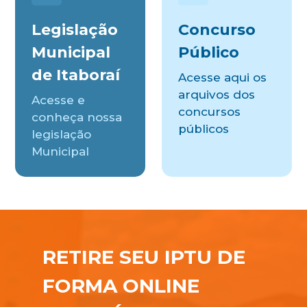
Legislação
Concurso
Municipal
Público
de Itaboraí
Acesse aqui os
arquivos dos
Acesse e
concursos
conheça nossa
públicos
legislação
Municipal
RETIRE SEU IPTU DE
FORMA ONLINE