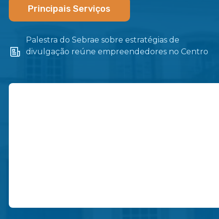
Principais Serviços
Palestra do Sebrae sobre estratégias de
divulgação reúne empreendedores no Centro
de Itaboraí