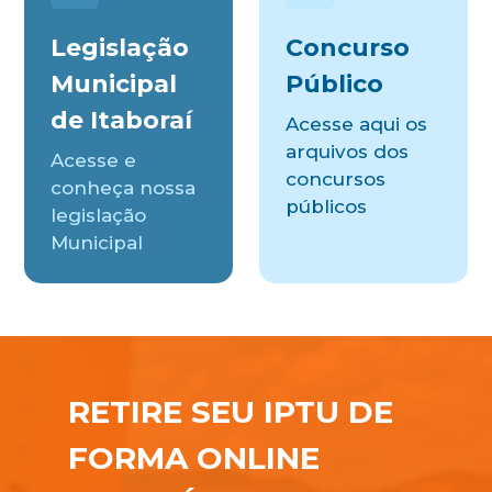
Legislação
Concurso
Municipal
Público
de Itaboraí
Acesse aqui os
arquivos dos
Acesse e
concursos
conheça nossa
públicos
legislação
Municipal
RETIRE SEU IPTU DE
FORMA ONLINE