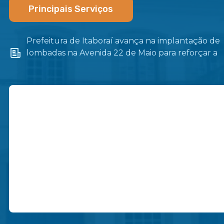
Principais Serviços
Prefeitura de Itaboraí avança na implantação de
lombadas na Avenida 22 de Maio para reforçar a
segurança no trânsito