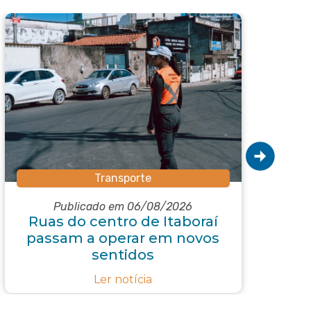
Transporte
Subs
Publicado em 06/08/2026
Ruas do centro de Itaboraí
passam a operar em novos
e
sentidos
r
Ler notícia