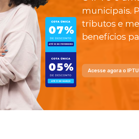
municipais. 
tributos e me
benefícios pa
Acesse agora o IPTU