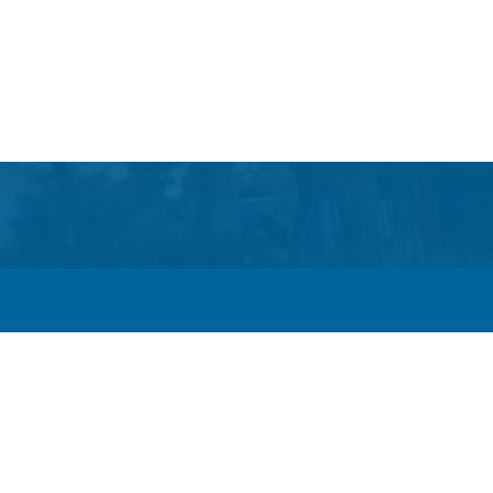
Itaboraí passam a operar em novos sentidos