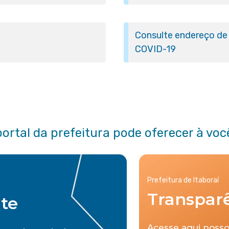
Consulte endereço de 
COVID-19
portal da prefeitura pode oferecer à voc
Prefeitura de Itaboraí
Transpar
nte
Acesse aqui nosso